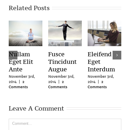
Related Posts
Nullam
Fusce
Eleifend
Eget Elit
Tincidunt
Eget
U
Ante
Augue
Interdum
I
November 3rd,
November 3rd,
November 3rd,
N
2014
|
2
2014
|
2
2014
|
2
2
Comments
Comments
Comments
C
Leave A Comment
Comment