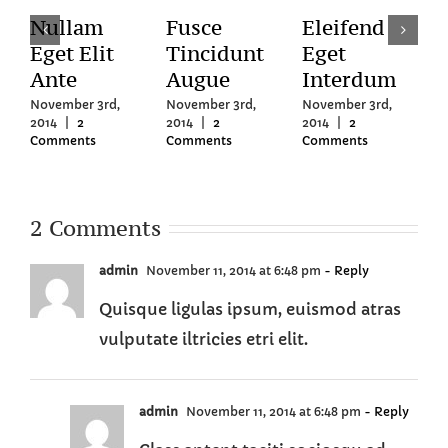
Nullam
Fusce
Eleifend
Eget Elit
Tincidunt
Eget
Ante
Augue
Interdum
November 3rd,
November 3rd,
November 3rd,
N
2014
|
2
2014
|
2
2014
|
2
2
Comments
Comments
Comments
C
2 Comments
admin
November 11, 2014 at 6:48 pm
- Reply
Quisque ligulas ipsum, euismod atras
vulputate iltricies etri elit.
admin
November 11, 2014 at 6:48 pm
- Reply