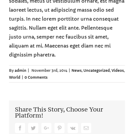
sodales, metus ut vestibulum ornare, est magna
laoreet lectus, ut adipiscing massa odio sed
turpis. In nec lorem porttitor urna consequat
sagittis. Nullam eget elit ante. Pellentesque
justo urna, semper nec faucibus sit amet,
aliquam at mi. Maecenas eget diam nec mi
dignissim pharetra.
By
admin
|
November 3rd, 2014
|
News
,
Uncategorized
,
Videos
,
World
|
0 Comments
Share This Story, Choose Your
Platform!
Facebook
Twitter
Google+
Pinterest
Vk
Email