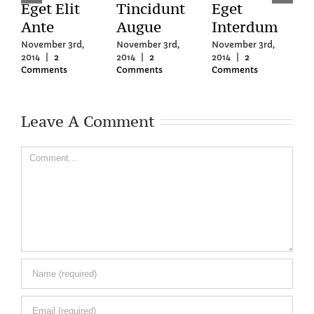
Eget Elit
Tincidunt
Eget
U
Ante
Augue
Interdum
I
November 3rd,
November 3rd,
November 3rd,
N
2014
|
2
2014
|
2
2014
|
2
2
Comments
Comments
Comments
C
Leave A Comment
Comment